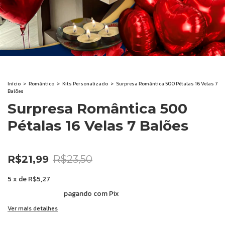
Início
>
Romântico
>
Kits Personalizado
>
Surpresa Romântica 500 Pétalas 16 Velas 7
Balões
Surpresa Romântica 500
Pétalas 16 Velas 7 Balões
-
6
%
OFF
R$21,99
R$23,50
5
x
de
R$5,27
10% de desconto
pagando com Pix
Ver mais detalhes