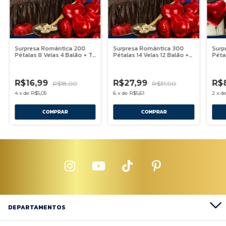
Surpresa Romântica 200
Surpresa Romântica 300
Surp
Pétalas 8 Velas 4 Balão + Te
Pétalas 14 Velas 12 Balão +
Péta
Amo
Te Amo
Cora
-
6
%
OFF
-
10
%
OFF
-
10
R$16,99
R$27,99
R$
R$18,00
R$31,00
4
x
de
R$5,05
6
x
de
R$5,61
2
x
d
DEPARTAMENTOS