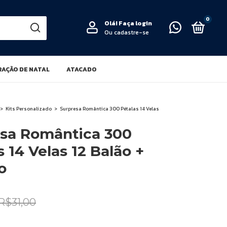
0
Olá!
Faça login
Ou cadastre-se
AÇÃO DE NATAL
ATACADO
>
Kits Personalizado
>
Surpresa Romântica 300 Pétalas 14 Velas
sa Romântica 300
s 14 Velas 12 Balão +
o
R$31,00