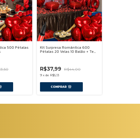
ica 500 Pétalas
Kit Surpresa Romântica 600
s
Pétalas 20 Velas 10 Balão + Te
Amo + Bomba
-
14
%
OFF
R$37,99
3,50
R$44,00
9
x
de
R$5,13