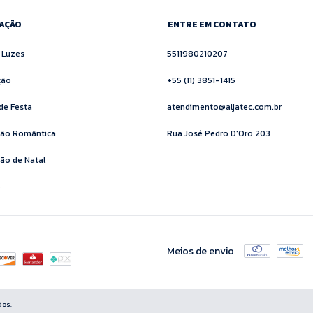
AÇÃO
ENTRE EM CONTATO
e Luzes
5511980210207
ção
+55 (11) 3851-1415
de Festa
atendimento@aljatec.com.br
ção Romântica
Rua José Pedro D'Oro 203
ão de Natal
o
Meios de envio
dos.