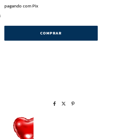
to
pagando com Pix
s
vio
ALTERAR CEP
CEP:
CALCULAR