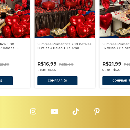
ica: 500
Surpresa Romântica 200 Pétalas
Surpresa Românt
 7 Balões +
8 Velas 4 Balão + Te Amo
16 Velas 7 Balõe
-
6
%
OFF
-
6
%
OFF
R$16,99
R$21,99
29,50
R$18,00
R$2
4
x
de
R$5,05
5
x
de
R$5,27