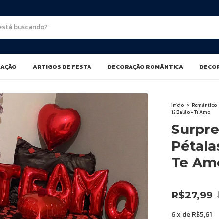
NAÇÃO
ARTIGOS DE FESTA
DECORAÇÃO ROMÂNTICA
DECOR
Início
>
Romântico
12 Balão + Te Amo
Surpre
Pétala
Te Am
-
10
%
OFF
R$27,99
6
x
de
R$5,61