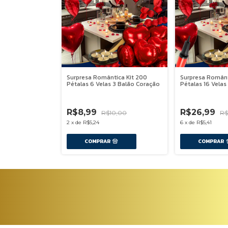
Surpresa Romântica Kit 200
Surpresa Românt
Pétalas 6 Velas 3 Balão Coração
Pétalas 16 Velas
Bomba D Ar
-
10
%
OFF
-
9
%
OFF
R$8,99
R$26,99
R$10,00
R$
2
x
de
R$5,24
6
x
de
R$5,41